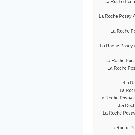
ن لوشن (أس بي أف 60) La Roche Posay ANTHELIOS
شن مينيرال سن سكرين La Roche Posay ANTHELIOS SPF
س بي أف 60) La Roche Posay ANTHELIOS
س أند بودي La Roche Posay Anthelios 100 MeltIn
ي La Roche Posay Anthelios 60 MeltIn
La Roche Posay Anthelios XL Wet Ski
La Roche Posay ANTHELIOS LO