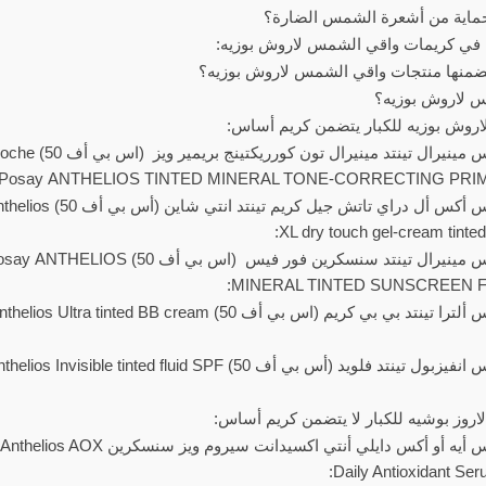
الحماية من أشعرة الشمس الضارة؟
 في كريمات واقي الشمس لاروش بوزيه:
تضمنها منتجات واقي الشمس لاروش بوزيه؟
س لاروش بوزيه؟
لاروش بوزيه للكبار يتضمن كريم أساس:
لاروش بوزيه أنثيليوس مينيرال تينتد مينيرال تون 
Posay ANTHELIOS TINTED MINERAL TONE-CORRECTING PRIME
لاروش بوزيه انثيليوس أكس أل 
XL dry touch gel-cream tinted
لاروش بوزيه أنثيليوس مينيرال تينتد سنسكرين فور فيس (ا
MINERAL TINTED SUNSCREEN FO
لاروش بوزيه أنثيليوس ألترا تينتد بي بي كريم (اس بي أف 50)  cream
لاروش بوزيه انثيليوس انفيزبول تينتد فلويد (أس بي أف 50) d fluid SPF
 لاروز بوشيه للكبار لا يتضمن كريم أساس:
لاروش بوزيه انثيليوس أيه أو أكس دايلي أنتي اك
Daily Antioxidant Ser