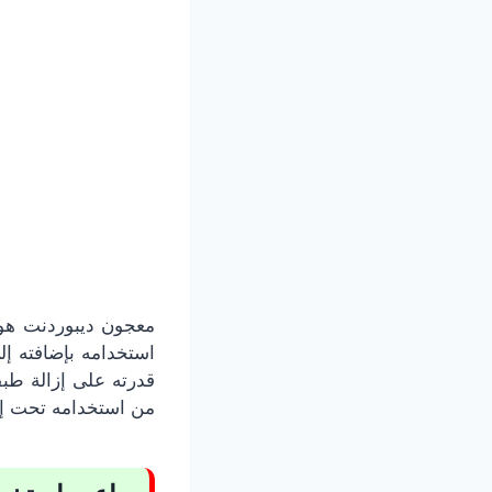
معجون ديبوردنت هو 
استخدامه بإضافته إل
قدرته على إزالة طبقا
من استخدامه تحت إش