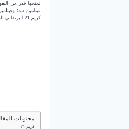
تمنحها قدر من النعو
فيتامين ب5 وفيتامين إي، وسوف نتحدث خلال هذا الموضوع وعبر موقعنا موقع
كريم 21 البرتقالي التي تتميز عن غيرها من كريمات البشرة.
محتويات المقال
كريم ٢١