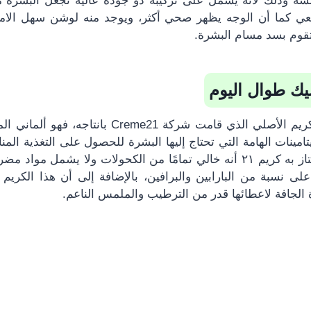
سه وذلك لأنه يشمل على تركيبة ذو جودة عالية تجعل البشرة 
عي كما أن الوجه يظهر صحي أكثر، ويوجد منه لوشن سهل الا
قوم بسد مسام البشرة.
يعتبر كريم ٢١ هو الكريم الأصلي الذي قامت شركة me21
لفيتامينات الهامة التي تحتاج إليها البشرة للحصول على التغذية الم
مضاعف، وأهم ما يمتاز به كريم ٢١ أنه خالي تمامًا من الكحولات ولا يشم
لى نسبة من البارابين والبرافين، بالإضافة إلى أن هذا الكريم
الجافة لاعطائها قدر من الترطيب والملمس الناعم.