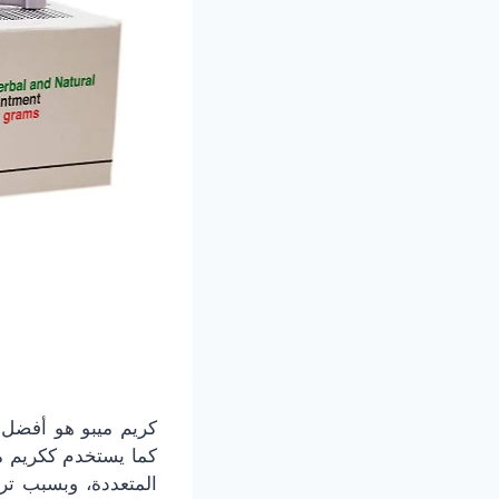
كريم ميبو هو أفضل ت
كما يستخدم ككريم م
المتعددة، وبسبب ترك