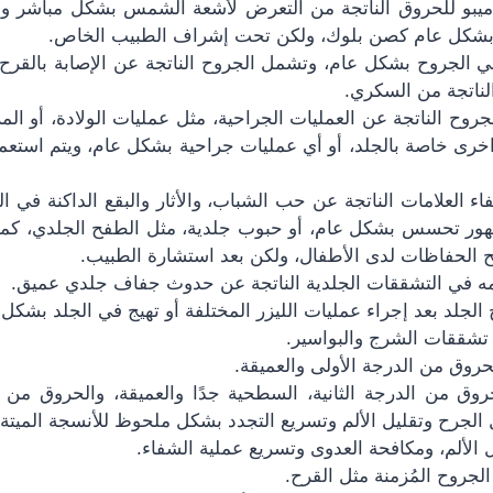
يبو للحروق الناتجة من التعرض لأشعة الشمس بشكل مباشر ول
 بشكل عام كصن بلوك، ولكن تحت إشراف الطبيب الخاص.
ي الجروح بشكل عام، وتشمل الجروح الناتجة عن الإصابة بالقرح
لناتجة من السكري.
جروح الناتجة عن العمليات الجراحية، مثل عمليات الولادة، أو المرا
رى خاصة بالجلد، أو أي عمليات جراحية بشكل عام، ويتم استعما
 العلامات الناتجة عن حب الشباب، والأثار والبقع الداكنة في ا
ور تحسس بشكل عام، أو حبوب جلدية، مثل الطفح الجلدي، كما
لحفاظات لدى الأطفال، ولكن بعد استشارة الطبيب.
مه في التشققات الجلدية الناتجة عن حدوث جفاف جلدي عميق.
الجلد بعد إجراء عمليات الليزر المختلفة أو تهيج في الجلد بشكل 
لـ تشققات الشرج والبواسير.
روق من الدرجة الأولى والعميقة.
حروق من الدرجة الثانية، السطحية جدًا والعميقة، والحروق من ا
الجرح وتقليل الألم وتسريع التجدد بشكل ملحوظ للأنسجة الميتة.
ل الألم، ومكافحة العدوى وتسريع عملية الشفاء.
لجروح المُزمنة مثل القرح.