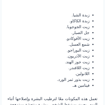
زبدة الشيا.
زبدة الكاكاو.
زيت الجوجوبا.
جل الصبار.
زيت الأفوكادو.
شمع العسل.
زيت البوراجو.
زيت الآذريون.
زيت جوز الهند.
زيت اللافندر.
اللانولين.
زيت بذور ثمر الورد.
فيتامين هـ.
تعمل هذه المكونات معًا لترطيب البشرة وإصلاحها أثناء
النوم، بحيث يستيقظ الشخص ببشرة منتعشة ومتوهجة.