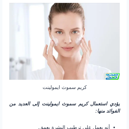
كريم سموث ايمولينت
يؤدي استعمال كريم سموث ايمولينت إلى العديد من
الفوائد منها:
أنه يعمل على ترطيب البشرة بعمق.