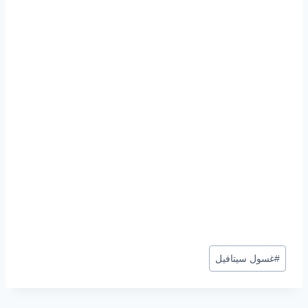
وسوم
#
غسول سيتافيل
المقال: