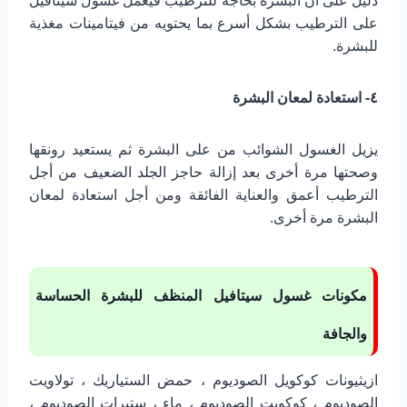
دليل على أن البشرة بحاجة للترطيب فيعمل غسول سيتافيل
على الترطيب بشكل أسرع بما يحتويه من فيتامينات مغذية
للبشرة.
٤- استعادة لمعان البشرة
يزيل الغسول الشوائب من على البشرة ثم يستعيد رونقها
وصحتها مرة أخرى بعد إزالة حاجز الجلد الضعيف من أجل
الترطيب أعمق والعناية الفائقة ومن أجل استعادة لمعان
البشرة مرة أخرى.
مكونات غسول سيتافيل المنظف للبشرة الحساسة
والجافة
ازيثيونات كوكويل الصوديوم ، حمض الستياريك ، تولاويت
الصوديوم ، كوكويت الصوديوم ، ماء ، ستبرات الصوديوم ،