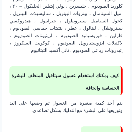
كلوريد الصوديوم ، جليسرين ، بولي إيثيلين الجليكول – ۲۰ ،
اميل السينامال ، بينزوات البينزيل ، ساليسيلات البينزيل ،
كحول السناميل سيترونيلول ، جيرانيول ، هيدروكسي
سيترونيلال ، لينالول ، عطر ، بنتيتات خماسي الصوديوم ،
فازلين ، فيروسيانيد الصوديوم ، ازيثيونات الصوديوم ،
لاكتيلات ايزوستيارويل الصوديوم ، كوكويت السكروز ،
إتيدرونات رباعي الصوديوم ، ثاني أكسيد التيتانيوم
كيف يمكنك استخدام غسول سيتافيل المنظف للبشرة
الحساسة والجافة
يتم أخذ كمية صغيرة من الغسول ثم وضعها على اليد
وتوزيعها على البشرة مع التدليك بشكل تصاعدي.