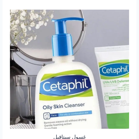
غسول سيتافيل