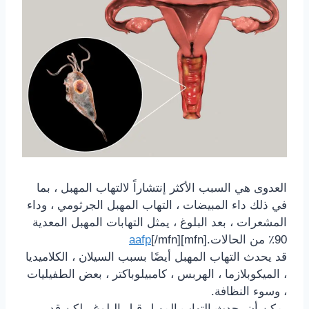
العدوى هي السبب الأكثر إنتشاراً لالتهاب المهبل ، بما
في ذلك
داء المبيضات
،
التهاب المهبل الجرثومي
، وداء
المشعرات ، بعد
البلوغ
، يمثل التهابات المهبل المعدية
90٪
من الحالات.[mfn]
[/mfn]
aafp
قد يحدث التهاب المهبل أيضًا بسبب
السيلان
، الكلاميديا ​​
، الميكوبلازما ،
الهربس
، كامبيلوباكتر ، بعض الطفيليات
، وسوء النظافة.
يمكن أن يحدث التهاب المهبل قبل البلوغ ، لكن قد