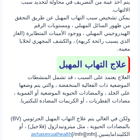
يتم أخذ عينة من التصريف في محاولة لتحديد سبب
الالتهاب.
يمكن تشخيص سبب التهاب المهبل عن طريق التحقق
من ظهور السائل المهبلي ، ومستويات الرقم
الهيدروجيني المهبلي ، ووجود الأمينات المتطايرة (الغاز
الذي يسبب رائحة كريهة) ، والكشف المجهري لخلايا
معينة.
علاج التهاب المهبل
العلاج يعتمد على السبب ، قد تشمل المنشطات
الموضعية ذات الفعالية المنخفضة ، والتي يتم وضعها
على الجلد ، والمضادات الحيوية الموضعية أو الفموية ،
مضادات الفطريات ، أو الكريمات المضادة للبكتيريا.
ولكن في الغالي يتم علاج التهاب المهبل الجرثومي (BV)
بالمضادات الحيوية ، مثل ميترونيدازول (فلاجيل) ، أو
الكليندامايسين.[mfn]
[/mfn]
ashasexualhealth