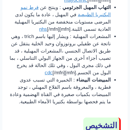
mayoclinic
[/mfn]
[mfn]
التهاب المهبل الجرثومي
: وينتج عن
فرط نمو
البكتيريا الطبيعية
في المهبل ، عادة ما يكون لدى
المرضى مستويات منخفضة من البكتيريا المهبلية
العادية تسمى اللبنة.[mfn]
[/mfn]
nhs
المشعرات المهبلية : ويشار إليها باسم trich ، وهي
ناتجة عن طفيلي بروتوزوان وحيد الخلية ينتقل عن
طريق الاتصال الجنسي ،المشعرات المهبلية ، قد
تصيب أجزاء أخرى من الجهاز البولي التناسلي ، بما
في ذلك مجرى البول ، وفي تلك الحالة قد يخرج
البول من الجسم.[mfn]
[/mfn]
cdc
المبيضات البيضاء
: الخميرة التي تسبب عدوى
فطرية ، والمعروفة باسم القلاع المهبلي ، توجد
المبيضات بكميات صغيرة في القناة الهضمية وعادة
ما يتم فحصها بواسطة بكتيريا الأمعاء الطبيعية.
التشخيص