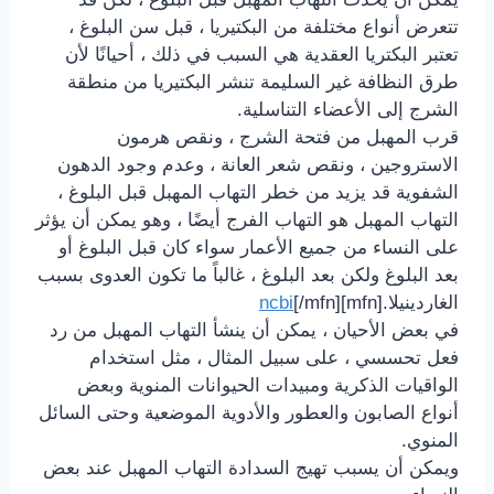
تتعرض أنواع مختلفة من البكتيريا ، قبل سن البلوغ ،
تعتبر البكتريا العقدية
هي السبب في ذلك ، أحيانًا لأن
طرق النظافة غير السليمة تنشر البكتيريا من منطقة
الشرج إلى الأعضاء التناسلية.
قرب المهبل من فتحة الشرج ، ونقص
هرمون
الاستروجين
، ونقص شعر العانة ، وعدم وجود الدهون
الشفوية قد يزيد من خطر التهاب المهبل
قبل البلوغ
،
التهاب المهبل هو التهاب الفرج أيضًا ، وهو يمكن أن يؤثر
على النساء من جميع الأعمار سواء كان قبل البلوغ أو
بعد البلوغ ولكن بعد البلوغ ، غالباً ما تكون العدوى بسبب
الغاردينيلا.[mfn]
[/mfn]
ncbi
في بعض الأحيان ، يمكن أن ينشأ التهاب المهبل من رد
فعل تحسسي ، على سبيل المثال ، مثل استخدام
الواقيات الذكرية ومبيدات الحيوانات المنوية وبعض
أنواع الصابون والعطور والأدوية الموضعية وحتى السائل
المنوي.
ويمكن أن يسبب تهيج السدادة التهاب المهبل عند بعض