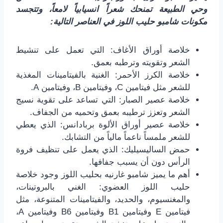
وحي الطبيعة تمنحك شعراً انسيابياً لامعاً، وتتجسد
مكونات شامبو حليب اللوز في العناصر التالية:
خلاصة أوراق الأغاف: التي تعمل على تنشيط
الشعر وتقويته وترطبه بعمق.
خلاصة الكرز الأحمر: الغنية بالفيتامينات المغذية
للشعر مثل فيتامين C، وفيتامين B، وفيتامين A.
خلاصة عصير الصبار: التي تساعد على تقوية نسيج
الشعر وتعزز ترطيبه بعمق وتحميه من الجفاف.
خلاصة عصير أوراق الألوة بربادانس: الذي يعطي
للشعر ملمساً ناعماً مالياً من التشابك.
حمض الساليسيليك: الذي يعمل على تنظيف فروة
الرأس دون أن يسبب جفافها.
أهم ما يميز شامبو غارنيه بحليب اللوز وجود خلاصة
حليب اللوز العضوي: الغني بالبروتينات،
والمغنسيوم، والحديد، والفيتامينات المتنوعة، مثل
فيتامين E وفيتامين B1 وفيتامين B6 وفيتامين A،