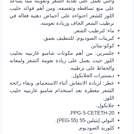
والتي تعمل على تغذية الشعر وتقويته مما يساعد
على منع تساقطه وتقصفه، ومن أهم فوائد حليب
اللوز للشعر احتواءه على أحماض دهنية فعالة في
ترطيب الشعر الجاف وزيادة نعومته.
ماء: لترطيب الشعر.
كبريتات الصوديوم: للتنظيف بعمق.
كوكو-بيتاين
جلسرين: من أهم مكونات شامبو غارنييه بحليب
اللوز حيث يعمل على زيادة نعومة الشعر ولمعانه
والحفاظ على ترطيبه.
ديستيرات الجلايكول.
عطر: لزيادة الانتعاش أثناء الاستحمام، وبقاء رائحة
الشعر معطرة بعد استخدام شامبو غارنييه حليب
اللوز.
جلايكول.
PPG-5-CETETH-20.
البولي إيثيلين-55 (PEG-55).
كلوريد الصوديوم.