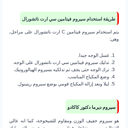
طريقة استخدام سيروم فيتامين سي ارت ناتشورال
يتم استخدام سيروم فيتامين C ارت ناتشورال على مراحل،
وهي:
غسل الوجه جيدا.
تدليك سيروم فيتامين سي ارت ناتشورال على الوجه.
ترك الوجه حتى يجف ثم تدلكيه بسيروم الهيالورونيك.
وضع المكياج المناسب.
ليلا وبعد إزالة المكياج قومي بوضع سيروم ريتينول.
سيروم ديرما دكتور كاكادو
هو سيروم خفيف الوزن ومقاوم للشيخوخة، كما انه عالي
الفعالية، بسبب تفاعل فيتامين سي مع حمض الفيروليك