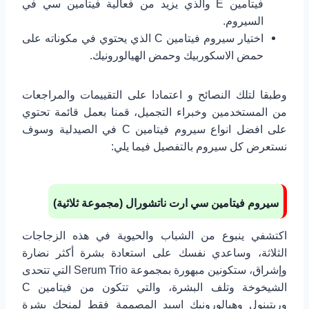
فيتامين E والذي يزيد من فعالية فيتامين سي في
السيروم.
اختيار سيروم فيتامين C الذي يحتوي في مكوناته على
حمض الاسكوربيك وحمض الهيالورونيك.
وطبقا لتلك النصائح و اعتمادا على التقييمات والمراجعات
من المستخدمين وخبراء التجميل، قمنا بعمل قائمة تحتوي
على افضل انواع سيروم فيتامين C في الصيدلية وسوف
نستعرض كل سيروم بالتفصيل فيما يلي:
سيروم فيتامين سي ارت ناتشورال (مجموعة ثلاثية)
اكتشفي ينبوع من الشباب والحيوية في هذه الزجاجات
الثلاثة، وساعدي نفسك على استعادة بشرة أكثر نضارة
وإشراق، ستكونين مبهورة بمجموعة Serum Trio التي تتحدى
الشيخوخة وتلف البشرة، والتي تتكون من فيتامين C
وريتينول وهيالورونيك اسيد المصممة فقط لمنحك بشرة