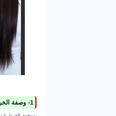
1- وصفة الخردل للشعر
يستخدم الخردل لنمو