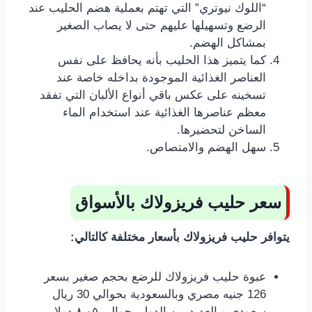
“اللوك نيوتري” التي تهتم بعملية هضم الحليب عند
الرضع وتسهيلها عليهم حتى لا يصاب الصغير
بمشاكل الهضم.
كما يتميز هذا الحليب بأنه يحافظ على نفس
العناصر الغذائية الموجودة بداخله خاصة عند
تسخينه على عكس باقي أنواع الألبان التي تفقد
معظم عناصرها الغذائية عند استخدام الماء
الساخن لتحضيرها.
سهل الهضم والامتصاص.
سعر حليب فريزولاك بالأسواق
يتوافر حليب فريزولاك بأسعار مختلفة كالتالي:
عبوة حليب فريزولاك للرضع بحجم صغير بسعر
126 جنيه مصري وبالسعودية بحوالي 30 ريال
سعودي وبالعديد من الدول بحوالي ٨.٠٥ دولار