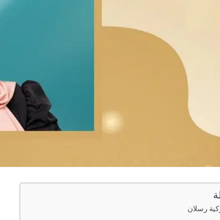
ة
كية رسلان