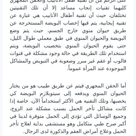
على الرغم من أن تقنية طفل الأنابيب والحقن المجهري
كليهما تقنيات إنجاب مساعد إلا أن تلك التقنيتين
تختلفان، حيث أن تقنية أطفال الأنابيب هي عبارة عن
تقنية إيجابية، يتم فيها إخصاب البويضة المستخرجة عن
طريق حيوان منوي خارج الجسم، حيث يتم وضع
البويضة والحيوان المنوي في طبق معملي طوال الليل،
حتى يقوم الحيوان المنوي بتخصيب البويضة، ويتم
استخدام تلك الطريقة في حالة وجود مشكلة في قنوات
فالوب أو عقم غير مبرر وصعوبة في التبويض والمشاكل
الموجودة عند المرأة عموماً.
أما الحقن المجهري فيتم عن طريق طبيب هو من يختار
الحيوان المنوي ويدفعه إلى سيتوبلازم البويضة كي
يخصبها، وتلك التقنية هي الأكثر استخداماً الآن، خاصة إذا
كانت مشاكل تأخر الحمل بسبب مشكلة عند الزوج،
وجميع الوسائل التي تؤدي إلى الحمل متوفرة لدينا في
أكبر صرح طبي متكامل وهو مستشفى بداية لعلاج تأخر
الحمل وعلاج أمراض العقم والذكورة لدى الرجال.