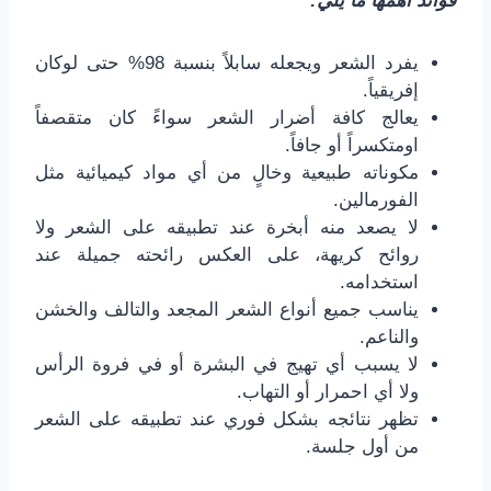
فوائد أهمها ما يلي:
يفرد الشعر ويجعله سابلاً بنسبة 98% حتى لوكان
إفريقياً.
يعالج كافة أضرار الشعر سواءً كان متقصفاً
اومتكسراً أو جافاً.
مكوناته طبيعية وخالٍ من أي مواد كيميائية مثل
الفورمالين.
لا يصعد منه أبخرة عند تطبيقه على الشعر ولا
روائح كريهة، على العكس رائحته جميلة عند
استخدامه.
يناسب جميع أنواع الشعر المجعد والتالف والخشن
والناعم.
لا يسبب أي تهيج في البشرة أو في فروة الرأس
ولا أي احمرار أو التهاب.
تظهر نتائجه بشكل فوري عند تطبيقه على الشعر
من أول جلسة.