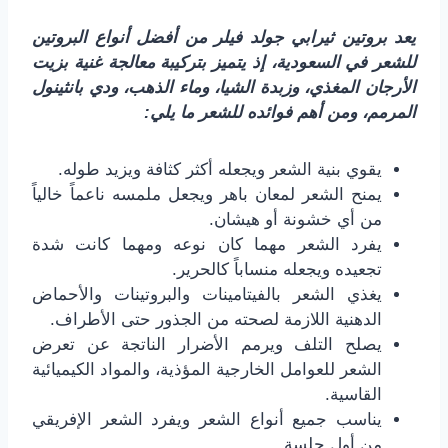
يعد بروتين ثيرابي جولد فيلر من أفضل أنواع البروتين
للشعر في السعودية، إذ يتميز بتركيبة معالجة غنية بزيت
الأرجان المغذي، وزبدة الشيا، وماء الذهب، ودي بانثينول
المرمم، ومن أهم فوائده للشعر ما يلي:
يقوي بنية الشعر ويجعله أكثر كثافة ويزيد طوله.
يمنح الشعر لمعان باهر ويجعل ملمسه ناعماً خالياً
من أي خشونة أو هيشان.
يفرد الشعر مهما كان نوعه ومهما كانت شدة
تجعيده ويجعله منساباً كالحرير.
يغذي الشعر بالفيتامينات والبروتينات والأحماض
الدهنية اللازمة لصحته من الجذور حتى الأطراف.
يصلح التلف ويرمم الأضرار الناتجة عن تعرض
الشعر للعوامل الخارجية المؤذية، والمواد الكيميائية
القاسية.
يناسب جميع أنواع الشعر ويفرد الشعر الإفريقي
من أول جلسة.