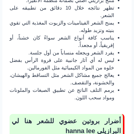
منتج برازيلي أصلي بضمانة منظمة الانفيزا.
تظهر نتائجه خلال 10 دقائق من تطبيقه على
الشعر.
يمنح الشعر الفيتامينات والزيوت المغذية التي تقوي
بنيته وتزيد طوله.
يناسب كافة أنواع الشعر سواءً كان خشناً، أو
إفريقياً، أو مجعداً.
يفرد الشعر ويجعله منساباً من أول جلسة.
ليس له أي آثار جانبية على فروة الرأس بفضل
خلوه من المواد الكيميائية مثل الفورمالين.
يعالج جميع مشاكل الشعر مثل التساقط والهيشان،
والخشونة، والتقصف.
يرمم التلف الناتج عن تطبيق الصبغات والملونات
ومواد سحب اللون.
أضرار بروتين عضوي للشعر هنا لي
البرازيلي
hanna lee