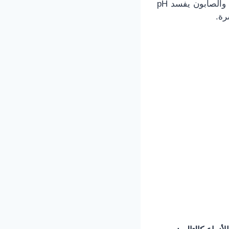
وذلك لأن هذه الطبقة هي حمضية قليلًا ولها أس هيدروجيني، ومع استخدام المنظفات والصابون يفسد pH
رة.