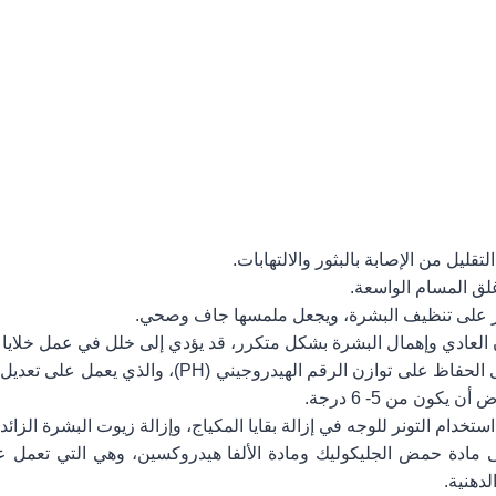
تقليل من الإصابة بالبثور والالتهابات.
لق المسام الواسعة.
ونر على تنظيف البشرة، ويجعل ملمسها جاف وصحي.
 العادي وإهمال البشرة بشكل متكرر، قد يؤدي إلى خلل في عمل خلايا 
يساعد التونر على الحفاظ على توازن الرقم الهيدروجيني 
يكون من 5- 6 درجة.
ستخدام التونر للوجه في إزالة بقايا المكياج، وإزالة زيوت البشرة الزائدة
ى مادة حمض الجليكوليك ومادة الألفا هيدروكسين، وهي التي تعمل عل
دهنية.