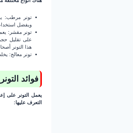
هناك أنواع مختلفة 
تونر مرطب: يح
ويفضل استخدام ه
تونر مقشر: يعمل
على تقليل حجم
هذا التونر أصحا
تونر معالج: يخ
فوائد التون
يعمل التونر على إعط
التعرف عليها: