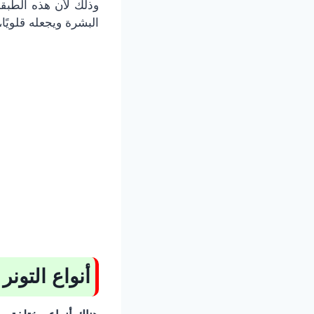
البشرة ويجعله قلويًا
أنواع التونر