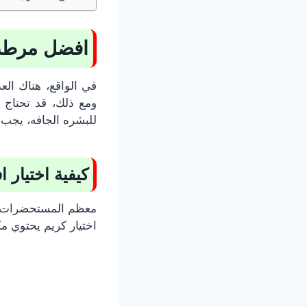
افضل مرطب 
في الواقع، هناك الع
ومع ذلك، قد تحتاج ا
للبشره الجافه
،
يجب أ
كيفية اختيار
اف
معظم المستحضرات ال
اختيار كريم يحتوي مك