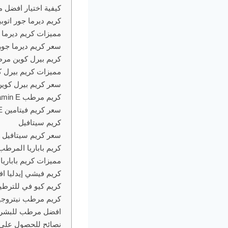
كيفية اختيار افضل 
كريم ديرما جور اتوبي
مميزات كريم ديرما ج
سعر كريم ديرما جور 
كريم بيرل كوين مر
مميزات كريم بيرل ك
سعر كريم بيرل كوين
كريم مرطب Vitamin E
سعر كريم فيتامين E
كريم سيتافيل
سعر كريم سيتافيل
كريم باباريا المرطب
مميزات كريم باباريا
كريم فيشي إيدليا 
كريم كيو في للترطيب ream
كريم مرطب نيتروجينا gena Hydro Boost Gel Cream
افضل مرطب للبشره 
نصائح للحصول على ا