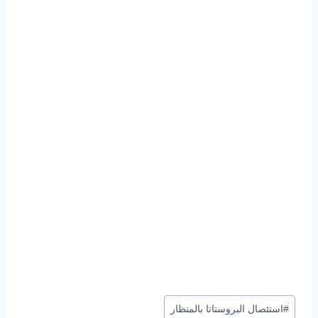
وسوم
#
استئصال البروستاتا بالمنظار
المقال: