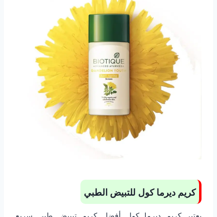
كريم ديرما كول للتبيض الطبي
يعتبر كريم ديرما كول أفضل كريم تبييض طبي سريع