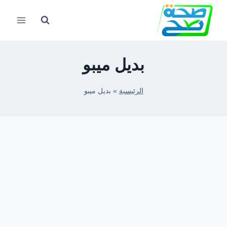
لتجاوز
لى
لمحتوى
بديل ميبو
الرئيسية
»
بديل ميبو