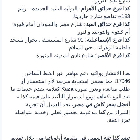
شارع عبد العزيز.
كذا فرع حدائق الأهرام:
البوابة التانية الجديدة – رقم
183ج تقاطع شارع جاردينا.
كذا فرع حدائق القبة:
شارع مصر والسودان أمام قهوة
أم كلثوم والتوحيد والنور.
كذا فرع الإسماعيلية:
91 شارع المستشفى بجوار مسجد
فاطمة الزهراء – حي السلام.
كذا فرع الأقصر:
شارع نادي المدينة المنورة.
هذا الانتشار يواكبه دعم مباشر عبر الخط الساخن
17046، مما يضمن استجابة سريعة لأي استفسار أو
طلب متابعة، ويعزز صورة
Kaza
كعلامة تقدم خدمات ما
بعد البيع بكفاءة. ومع استمرار التأكيد على قيمة
كذا –
أفضل سعر كاش في مصر
، يجد العميل أن تجربة
الشراء من
كذا
مدعومة بحضور فعلي وخدمة متواصلة
تعزز الثقة.
تضع
كذا
ثقة العميل في مقدمة أولوياتها من خلال تقديم