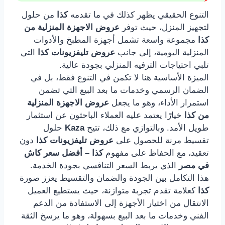
التنوع الحقيقي يظهر كذلك في ما تقدمه
كذا
من حلول
لتجهيز المنزل، حيث توفر
عروض الاجهزة المنزلية من
كذا
مجموعة واسعة تشمل أجهزة المطبخ والأدوات
المنزلية اليومية، إلى جانب
عروض تليفزيونات كذا
التي
تلبي احتياجات الترفيه المنزلي بجودة عالية.
الميزة الأساسية هنا لا تكمن في التنوع فقط، بل في
الضمان الرسمي وخدمات ما بعد البيع التي تضمن
استمرار الأداء، وهو ما يجعل
عروض الاجهزة المنزلية
من كذا
خيارًا يعتمد عليه العملاء الباحثون عن استثمار
طويل الأمد. وبالتوازي مع ذلك، تتيح
Kaza
حلول
تقسيط مرنة للحصول على
عروض تليفزيونات كذا
دون
تعقيد، مع الحفاظ على مفهوم
كذا – أفضل سعر كاش
في مصر
الذي يربط السعر التنافسي بجودة الخدمة.
هذا التكامل بين الجودة والضمان والتقسيط يعزز صورة
كذا
كعلامة تقدم تجربة متوازنة، حيث يستطيع العميل
الانتقال من اختيار الأجهزة إلى الاستفادة من الدعم
الفني وخدمات ما بعد البيع بسهولة، وهو ما يرسخ الثقة